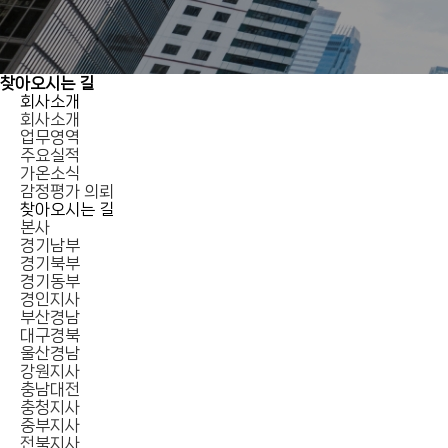
찾아오시는 길
회사소개
회사소개
업무영역
주요실적
가온소식
감정평가 의뢰
찾아오시는 길
본사
경기남부
경기북부
경기동부
경인지사
부산경남
대구경북
울산경남
강원지사
충남대전
충청지사
중부지사
전북지사