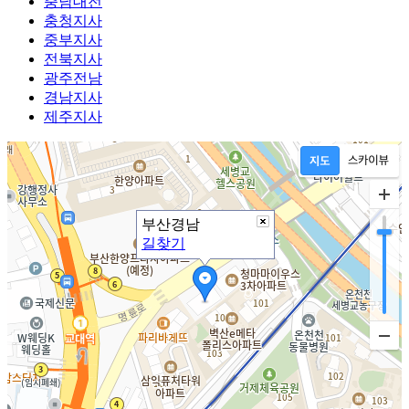
충남대전
충청지사
중부지사
전북지사
광주전남
경남지사
제주지사
부산경남
길찾기