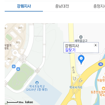
강원지사
충남대전
충청지
강원지사
길찾기
50m