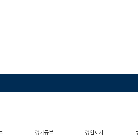
찾아오시는 길
부
경기동부
경인지사