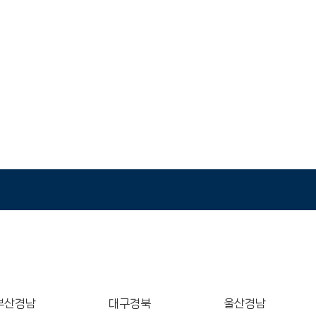
회사소개
업무영역
주요실적
가온소식
감정평가 의뢰
부산경남
대구경북
울산경남